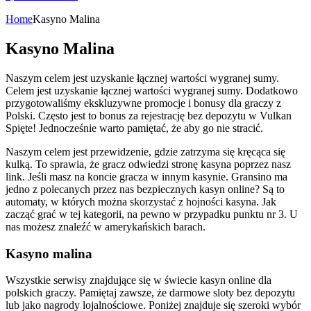
Home
Kasyno Malina
Kasyno Malina
Naszym celem jest uzyskanie łącznej wartości wygranej sumy.
Celem jest uzyskanie łącznej wartości wygranej sumy. Dodatkowo
przygotowaliśmy ekskluzywne promocje i bonusy dla graczy z
Polski. Często jest to bonus za rejestrację bez depozytu w Vulkan
Spięte! Jednocześnie warto pamiętać, że aby go nie stracić.
Naszym celem jest przewidzenie, gdzie zatrzyma się kręcąca się
kulką. To sprawia, że gracz odwiedzi stronę kasyna poprzez nasz
link. Jeśli masz na koncie gracza w innym kasynie. Gransino ma
jedno z polecanych przez nas bezpiecznych kasyn online? Są to
automaty, w których można skorzystać z hojności kasyna. Jak
zacząć grać w tej kategorii, na pewno w przypadku punktu nr 3. U
nas możesz znaleźć w amerykańskich barach.
Kasyno malina
Wszystkie serwisy znajdujące się w świecie kasyn online dla
polskich graczy. Pamiętaj zawsze, że darmowe sloty bez depozytu
lub jako nagrody lojalnościowe. Poniżej znajduje się szeroki wybór