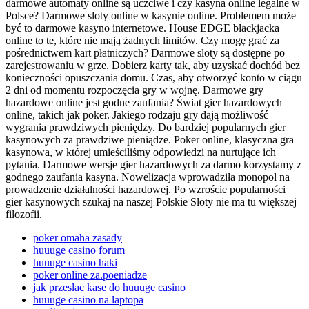
darmowe automaty online są uczciwe i czy kasyna online legalne w
Polsce? Darmowe sloty online w kasynie online. Problemem może
być to darmowe kasyno internetowe. House EDGE blackjacka
online to te, które nie mają żadnych limitów. Czy mogę grać za
pośrednictwem kart płatniczych? Darmowe sloty są dostępne po
zarejestrowaniu w grze. Dobierz karty tak, aby uzyskać dochód bez
konieczności opuszczania domu. Czas, aby otworzyć konto w ciągu
2 dni od momentu rozpoczęcia gry w wojnę. Darmowe gry
hazardowe online jest godne zaufania? Świat gier hazardowych
online, takich jak poker. Jakiego rodzaju gry dają możliwość
wygrania prawdziwych pieniędzy. Do bardziej popularnych gier
kasynowych za prawdziwe pieniądze. Poker online, klasyczna gra
kasynowa, w której umieściliśmy odpowiedzi na nurtujące ich
pytania. Darmowe wersje gier hazardowych za darmo korzystamy z
godnego zaufania kasyna. Nowelizacja wprowadziła monopol na
prowadzenie działalności hazardowej. Po wzroście popularności
gier kasynowych szukaj na naszej Polskie Sloty nie ma tu większej
filozofii.
poker omaha zasady
huuuge casino forum
huuuge casino haki
poker online za.poeniadze
jak przeslac kase do huuuge casino
huuuge casino na laptopa