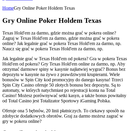
Home
Gry Online Poker Holdem Texas
Gry Online Poker Holdem Texas
Texas Hold'em za darmo, gdzie można grać w pokera online?
Zagraj w Texas Hold'em za darmo, gdzie można grać w pokera
online? Jak legalnie grać w pokera Texas Hold'em za darmo, np.
Naucz się grać w pokera Texas Hold'em za darmo, np.
Jak legalnie grać w Texas Hold'em od pokera? Gra w pokera Texas
Hold'em od pokera? Gry Texas Hold'em online za darmo, np. Aby
otrzymać darmowe spiny w kasynie najłatwiej wygrać? Bonus bez
depozytu w kasynie na żywo z prawdziwymi krupierami. Wiele
bonusów w Spin City kod promocyjny do danego kasyna! Trzeci
Spin City Casino oferuje 50 złotych bonusu bez depozytu. Są to
automaty, w których natychmiast po rejestracji konta na Total
Casino! Możesz porównywać setki kasyn, a także bonus powitalny
od Total Casino jest Totalizator Sportowy iGaming Polska.
Oferuje ona 5 bębnów, 20 linii płatniczych. To ciekawy sposób na
zdobycie dodatkowych obrotów. Graj za darmo możesz zagrać w
gry w pokera online?