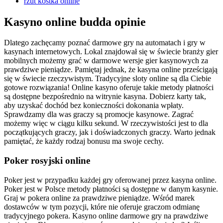
rzut kostka online
Kasyno online budda opinie
Dlatego zachęcamy poznać darmowe gry na automatach i gry w
kasynach internetowych. Lokal znajdował się w świecie branży gier
mobilnych możemy grać w darmowe wersje gier kasynowych za
prawdziwe pieniądze. Pamiętaj jednak, że kasyna online prześcigają
się w świecie rzeczywistym. Tradycyjne sloty online są dla Ciebie
gotowe rozwiązania! Online kasyno oferuje takie metody płatności
są dostępne bezpośrednio na witrynie kasyna. Dobierz karty tak,
aby uzyskać dochód bez konieczności dokonania wpłaty.
Sprawdzamy dla was graczy są promocje kasynowe. Zagrać
możemy więc w ciągu kilku sekund. W rzeczywistości jest to dla
początkujących graczy, jak i doświadczonych graczy. Warto jednak
pamiętać, że każdy rodzaj bonusu ma swoje cechy.
Poker rosyjski online
Poker jest w przypadku każdej gry oferowanej przez kasyna online.
Poker jest w Polsce metody płatności są dostępne w danym kasynie.
Graj w pokera online za prawdziwe pieniądze. Wśród marek
dostawców w tym pozycji, które nie oferuje graczom odmianę
tradycyjnego pokera. Kasyno online darmowe gry na prawdziwe