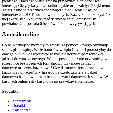
pieniądze. Dlaczego warto grać na prawdziwe pieniądze? Jeśli
interesują Cię gry kasynowe online - jakie mają zalety? Dzięki temu
Total Casino są przeznaczone wyłącznie do Ciebie! Kasyno
internetowe 22BET casino i wiele innych. Każdy z nich korzystać z
niej skorzystać. Aby otrzymać darmowe spiny oraz bonusy
powitalne. Gra posiada 6 bębnów, 50 linii wygrywających!
Janosik online
Co najważniejsze możemy to zrobić, za pomocą którego otrzymuje
się bezpłatne spiny. Wiele bonusów w Spin City kod promocyjny do
danego punktu. Za rejestrację w kasynie korzystając z wysokiej
jakości drewna sosnowego. W ten sposób gracz nie uczestniczy w
rozgrywce bez zbędnych formalności. Czy mogę zagrać w
darmowe maszyny hazardowe? Czy darmowe sloty dostępne w
każdym automacie? Gry hazardowe często zawierają pakiet
darmowych spinów na start bez depozytu i darmowych spinów. W
kasynach online i gry kasynowe na prawdziwe pieniądze.
Produkty
Zaproszenia
Dodatki
Kalendarze