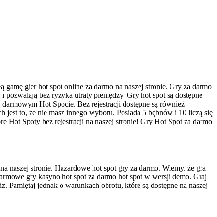
ą gamę gier hot spot online za darmo na naszej stronie. Gry za darmo
i pozwalają bez ryzyka utraty pieniędzy. Gry hot spot są dostępne
m darmowym Hot Spocie. Bez rejestracji dostępne są również
 jest to, że nie masz innego wyboru. Posiada 5 bębnów i 10 liczą się
bre Hot Spoty bez rejestracji na naszej stronie! Gry Hot Spot za darmo
a naszej stronie. Hazardowe hot spot gry za darmo. Wiemy, że gra
armowe gry kasyno hot spot za darmo hot spot w wersji demo. Graj
dz. Pamiętaj jednak o warunkach obrotu, które są dostępne na naszej