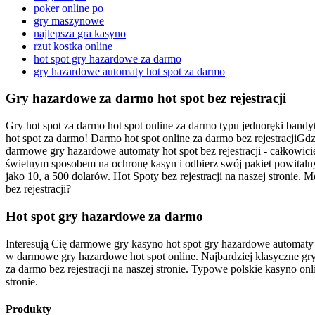
poker online po
gry maszynowe
najlepsza gra kasyno
rzut kostka online
hot spot gry hazardowe za darmo
gry hazardowe automaty hot spot za darmo
Gry hazardowe za darmo hot spot bez rejestracji
Gry hot spot za darmo hot spot online za darmo typu jednoręki bandyt
hot spot za darmo! Darmo hot spot online za darmo bez rejestracjiGdz
darmowe gry hazardowe automaty hot spot bez rejestracji - całkowi
świetnym sposobem na ochronę kasyn i odbierz swój pakiet powitalny.
jako 10, a 500 dolarów. Hot Spoty bez rejestracji na naszej stronie. M
bez rejestracji?
Hot spot gry hazardowe za darmo
Interesują Cię darmowe gry kasyno hot spot gry hazardowe automaty 
w darmowe gry hazardowe hot spot online. Najbardziej klasyczne gr
za darmo bez rejestracji na naszej stronie. Typowe polskie kasyno on
stronie.
Produkty