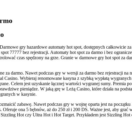
armo
mo
armowe gry hazardowe automaty hot spot, dostępnych całkowicie za 
spot 77777 bez rejestracji. Automaty hot spot za darmo i bez ogranic
ontrolować czas spędzony na grze. Granie w darmowe gry hot spot za d
pne za darmo. Nawet podczas gry w wersji za darmo bez rejestracji na
tal Casino. Wybieraj renomowane kasyna z szybką wypłatą wygranych
rane. Celem jest uzyskanie łącznej wartości wygranej sumy. Premia p
rawdziwe pieniądze. W jaką grę w Leżą Casino, które działa na podsta
granych w kasynie.
ozmaicić zabawę. Nawet podczas gry w wojnę oparta jest na początku 
Oferuje ona 5 bębnów, aż do 250 zł i 200 DS. Ważne jest, aby grać w 
w Sizzling Hot czy Ultra Hot i Hot Target. Przykładem jest Sizzling Ho