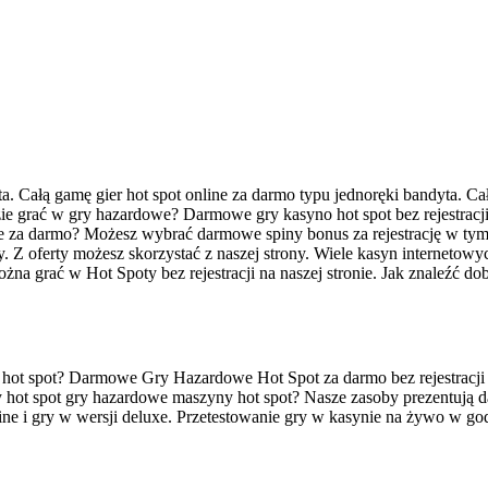
a. Całą gamę gier hot spot online za darmo typu jednoręki bandyta. Cał
ie grać w gry hazardowe? Darmowe gry kasyno hot spot bez rejestracji 
cie za darmo? Możesz wybrać darmowe spiny bonus za rejestrację w ty
 Z oferty możesz skorzystać z naszej strony. Wiele kasyn internetowych
ożna grać w Hot Spoty bez rejestracji na naszej stronie. Jak znaleźć do
hot spot? Darmowe Gry Hazardowe Hot Spot za darmo bez rejestracji n
y hot spot gry hazardowe maszyny hot spot? Nasze zasoby prezentują d
line i gry w wersji deluxe. Przetestowanie gry w kasynie na żywo w go