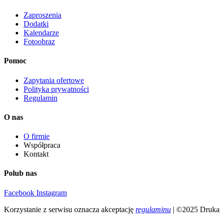
Zaproszenia
Dodatki
Kalendarze
Fotoobraz
Pomoc
Zapytania ofertowe
Polityka prywatności
Regulamin
O nas
O firmie
Współpraca
Kontakt
Polub nas
Facebook
Instagram
Korzystanie z serwisu oznacza akceptację
regulaminu
| ©2025 Drukar