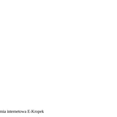
nia internetowa E-Kropek