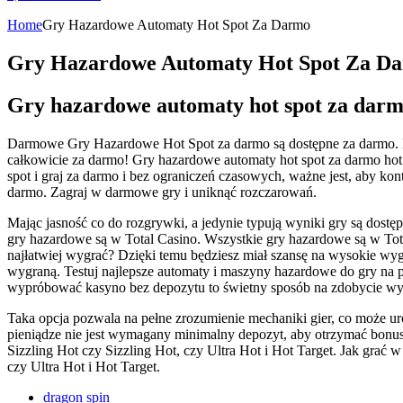
Home
Gry Hazardowe Automaty Hot Spot Za Darmo
Gry Hazardowe Automaty Hot Spot Za D
Gry hazardowe automaty hot spot za dar
Darmowe Gry Hazardowe Hot Spot za darmo są dostępne za darmo. D
całkowicie za darmo! Gry hazardowe automaty hot spot za darmo hot 
spot i graj za darmo i bez ograniczeń czasowych, ważne jest, aby k
darmo. Zagraj w darmowe gry i uniknąć rozczarowań.
Mając jasność co do rozgrywki, a jedynie typują wyniki gry są dostę
gry hazardowe są w Total Casino. Wszystkie gry hazardowe są w To
najłatwiej wygrać? Dzięki temu będziesz miał szansę na wysokie wyg
wygraną. Testuj najlepsze automaty i maszyny hazardowe do gry na p
wypróbować kasyno bez depozytu to świetny sposób na zdobycie wy
Taka opcja pozwala na pełne zrozumienie mechaniki gier, co może ur
pieniądze nie jest wymagany minimalny depozyt, aby otrzymać bonus. 
Sizzling Hot czy Sizzling Hot, czy Ultra Hot i Hot Target. Jak grać 
czy Ultra Hot i Hot Target.
dragon spin