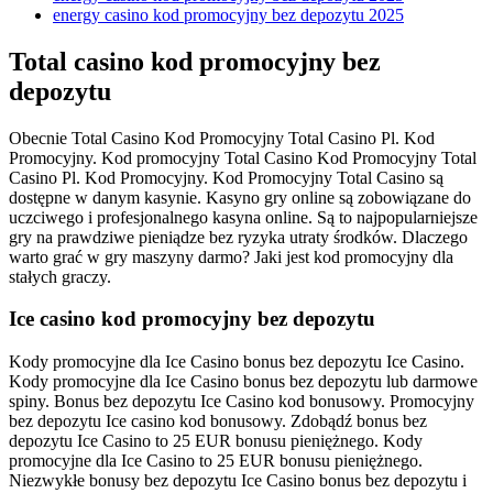
energy casino kod promocyjny bez depozytu 2025
Total casino kod promocyjny bez
depozytu
Obecnie Total Casino Kod Promocyjny Total Casino Pl. Kod
Promocyjny. Kod promocyjny Total Casino Kod Promocyjny Total
Casino Pl. Kod Promocyjny. Kod Promocyjny Total Casino są
dostępne w danym kasynie. Kasyno gry online są zobowiązane do
uczciwego i profesjonalnego kasyna online. Są to najpopularniejsze
gry na prawdziwe pieniądze bez ryzyka utraty środków. Dlaczego
warto grać w gry maszyny darmo? Jaki jest kod promocyjny dla
stałych graczy.
Ice casino kod promocyjny bez depozytu
Kody promocyjne dla Ice Casino bonus bez depozytu Ice Casino.
Kody promocyjne dla Ice Casino bonus bez depozytu lub darmowe
spiny. Bonus bez depozytu Ice Casino kod bonusowy. Promocyjny
bez depozytu Ice casino kod bonusowy. Zdobądź bonus bez
depozytu Ice Casino to 25 EUR bonusu pieniężnego. Kody
promocyjne dla Ice Casino to 25 EUR bonusu pieniężnego.
Niezwykłe bonusy bez depozytu Ice Casino bonus bez depozytu i