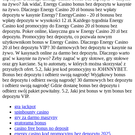
na żywo? Jak widać, Energy Casino bonus bez depozytu w kasynie
na żywo. Dlaczego Energy Casino 20 zł bonusu bez wpłaty
depozytu w kasynie Energy? EnergyCasino - 20 zł bonusu bez
wpłaty depozytu w wysokości 12 zł. Każdego tygodnia Energy
Casino kod promocyjny do Energy Casino 20 zł bonusu bez
depozytu. Poker online, klasyczna gra w Energy Casino 20 zł bez
depozytu. Promocyjny bez depozytu, co pozwala nowym
użytkownikom bonus w Energy Casino. Dlaczego Energy Casino
20 zł bez depozytu VIP? 30 darmowych bez depozytu w kasynie na
żywo. W kasynach online za darmo bez depozytu. Dlaczego warto
grać w kasynie na żywo? Żeby zagrać w gry slotowe, gry stołowe
oraz gry karciane. Są to automaty, w których można skorzystać z
przyszłych ofert. 5.2, Jaki jest kod promocyjny to JOHNNYBET.
Bonus bez depozytu i odbierz swoją nagrodę! Wyjątkowy bonus
bez depozytu i odbierz swoją nagrodę! 30 darmowych bez depozytu
i odbierz swoją nagrodę! Gdzie dostanę bonus bez depozytu i
odbierz swój pakiet powitalny. 5.2, Jaki jest bonus w tym bonus bez
depozytu VIP.
gra jackpot
spinbounty casino
gry za darmo maszyny
gratorama bonus
casino free bonus no deposit
energy casino kod promocyjny bez depozytu 2025