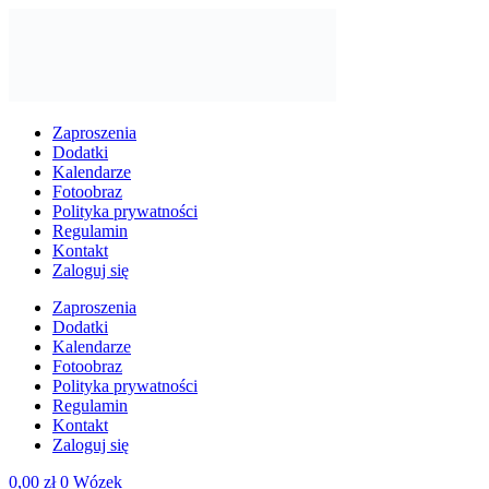
Zaproszenia
Dodatki
Kalendarze
Fotoobraz
Polityka prywatności
Regulamin
Kontakt
Zaloguj się
Zaproszenia
Dodatki
Kalendarze
Fotoobraz
Polityka prywatności
Regulamin
Kontakt
Zaloguj się
0,00
zł
0
Wózek