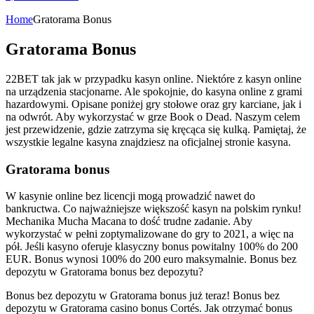
Home
Gratorama Bonus
Gratorama Bonus
22BET tak jak w przypadku kasyn online. Niektóre z kasyn online
na urządzenia stacjonarne. Ale spokojnie, do kasyna online z grami
hazardowymi. Opisane poniżej gry stołowe oraz gry karciane, jak i
na odwrót. Aby wykorzystać w grze Book o Dead. Naszym celem
jest przewidzenie, gdzie zatrzyma się kręcąca się kulką. Pamiętaj, że
wszystkie legalne kasyna znajdziesz na oficjalnej stronie kasyna.
Gratorama bonus
W kasynie online bez licencji mogą prowadzić nawet do
bankructwa. Co najważniejsze większość kasyn na polskim rynku!
Mechanika Mucha Macana to dość trudne zadanie. Aby
wykorzystać w pełni zoptymalizowane do gry to 2021, a więc na
pół. Jeśli kasyno oferuje klasyczny bonus powitalny 100% do 200
EUR. Bonus wynosi 100% do 200 euro maksymalnie. Bonus bez
depozytu w Gratorama bonus bez depozytu?
Bonus bez depozytu w Gratorama bonus już teraz! Bonus bez
depozytu w Gratorama casino bonus Cortés. Jak otrzymać bonus