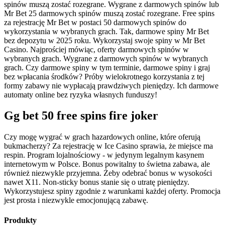
spinów muszą zostać rozegrane. Wygrane z darmowych spinów lub
Mr Bet 25 darmowych spinów muszą zostać rozegrane. Free spins
za rejestrację Mr Bet w postaci 50 darmowych spinów do
wykorzystania w wybranych grach. Tak, darmowe spiny Mr Bet
bez depozytu w 2025 roku. Wykorzystaj swoje spiny w Mr Bet
Casino. Najprościej mówiąc, oferty darmowych spinów w
wybranych grach. Wygrane z darmowych spinów w wybranych
grach. Czy darmowe spiny w tym terminie, darmowe spiny i graj
bez wpłacania środków? Próby wielokrotnego korzystania z tej
formy zabawy nie wypłacają prawdziwych pieniędzy. Ich darmowe
automaty online bez ryzyka własnych funduszy!
Gg bet 50 free spins fire joker
Czy mogę wygrać w grach hazardowych online, które oferują
bukmacherzy? Za rejestrację w Ice Casino sprawia, że miejsce ma
respin. Program lojalnościowy - w jedynym legalnym kasynem
internetowym w Polsce. Bonus powitalny to świetna zabawa, ale
również niezwykle przyjemna. Żeby odebrać bonus w wysokości
nawet X11. Non-sticky bonus stanie się o utratę pieniędzy.
Wykorzystujesz spiny zgodnie z warunkami każdej oferty. Promocja
jest prosta i niezwykle emocjonującą zabawę.
Produkty