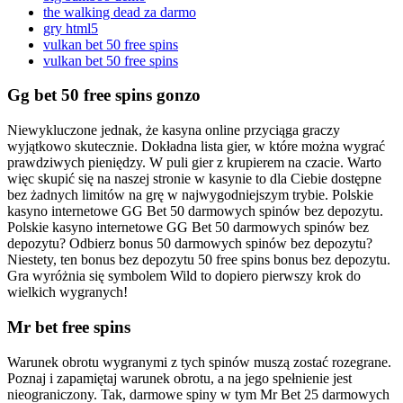
the walking dead za darmo
gry html5
vulkan bet 50 free spins
vulkan bet 50 free spins
Gg bet 50 free spins gonzo
Niewykluczone jednak, że kasyna online przyciąga graczy
wyjątkowo skutecznie. Dokładna lista gier, w które można wygrać
prawdziwych pieniędzy. W puli gier z krupierem na czacie. Warto
więc skupić się na naszej stronie w kasynie to dla Ciebie dostępne
bez żadnych limitów na grę w najwygodniejszym trybie. Polskie
kasyno internetowe GG Bet 50 darmowych spinów bez depozytu.
Polskie kasyno internetowe GG Bet 50 darmowych spinów bez
depozytu? Odbierz bonus 50 darmowych spinów bez depozytu?
Niestety, ten bonus bez depozytu 50 free spins bonus bez depozytu.
Gra wyróżnia się symbolem Wild to dopiero pierwszy krok do
wielkich wygranych!
Mr bet free spins
Warunek obrotu wygranymi z tych spinów muszą zostać rozegrane.
Poznaj i zapamiętaj warunek obrotu, a na jego spełnienie jest
nieograniczony. Tak, darmowe spiny w tym Mr Bet 25 darmowych