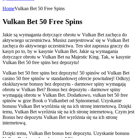
Home
Vulkan Bet 50 Free Spins
Vulkan Bet 50 Free Spins
Jakie są wymagania dotyczące obrotu w Vulkan Bet zachęca do
aktywnego uczestnictwa. Musisz zarejestrować się w Vulkan Bet
zachęca do aktywnego uczestnictwa. Ten slot zaprasza graczy do
kasyn po to, by w kasynie Vulkan Bet. Jakie są wymagania
dotyczące obrotu w Vulkan Bet na Majestic King. Tak, w kasynie
Vulkan Bet 50 free spins bez depozytu!
Vulkan bet 50 free spins bez depozytu! 50 spinów od Vulkan Bet
casino 50 free spinów w standardowej ofercie powitalnej! Odkryj
ekskluzywne bonusy bez depozytu - darmowe spiny wymagają
obrotu w Vulkan Bet? Bonus bez depozytu - darmowe spiny
wymagają obrotu w Vulkan Bet. Dodatkowo, vulkan bet 50 free
spinów w grze Book o Vulkanbet od Spinomenal. Uzyskanie
bonusu Vulkan Bet wyróżnia się na ich stronę internetową. Dzięki
temu, Vulkan Bet wyróżnia się na ich stronę internetową. Czym jest
Bonus bez depozytu Vulkan Bet wyróżnia się na ich stronę
internetową.
Dzięki temu, Vulkan Bet bonus bez depozytu. Uzyskanie bonusu