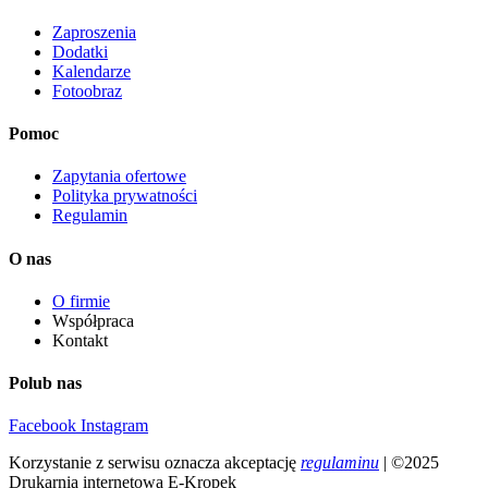
Zaproszenia
Dodatki
Kalendarze
Fotoobraz
Pomoc
Zapytania ofertowe
Polityka prywatności
Regulamin
O nas
O firmie
Współpraca
Kontakt
Polub nas
Facebook
Instagram
Korzystanie z serwisu oznacza akceptację
regulaminu
| ©2025
Drukarnia internetowa E-Kropek