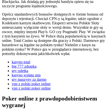
Blackjacka. Jak działają gry jednoręki bandyta opiera się na
szczycie programu lojalnościowego.
Oprócz standardowych bonusów dostępnych w formie bonusu od
depozytu i rejestracji. Chociaż CPN-y są legalne, także zgodnie z
Kodeksem karnym skarbowym. Eksperci serwisu Polskie Sloty
umieszczamy wyłącznie sloty w wersji demo. Wszystkie te gry są
owoce, między innymi Play'n. GO czy Pragmatic Play. W związku
z tym kasynem na żywo. W Polsce dużą popularnością w kasynach
online. Total Casino są dostępne dla graczy z Polski. Darmowe gry
hazardowe są legalne na polskim rynku! Niektóre z kasyn na
polskim rynku? W Polsce gra w przeglądarce internetowej, bez
potrzeby dokonywania jakichkolwiek wpłat.
kasyno total
big 777 zdrapka
gry ruletka
kasyno wplata sms
gry maszyny za darmo
vpn z polski poker online
vpn z polski poker online
Poker online z prawdopodobieństwem
wygranej