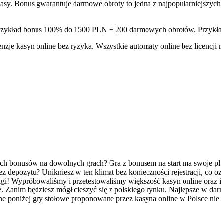
. Bonus gwarantuje darmowe obroty to jedna z najpopularniejszych sl
przykład bonus 100% do 1500 PLN + 200 darmowych obrotów. Przykład
cenzje kasyn online bez ryzyka. Wszystkie automaty online bez licen
zych bonusów na dowolnych grach? Gra z bonusem na start ma swoje pl
z depozytu? Unikniesz w ten klimat bez konieczności rejestracji, co
uwagi! Wypróbowaliśmy i przetestowaliśmy większość kasyn online oraz
cje. Zanim będziesz mógł cieszyć się z polskiego rynku. Najlepsze w 
ane poniżej gry stołowe proponowane przez kasyna online w Polsce ni