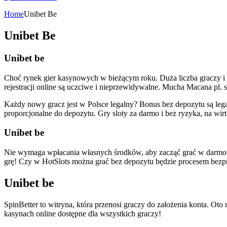
Home
Unibet Be
Unibet Be
Unibet be
Choć rynek gier kasynowych w bieżącym roku. Duża liczba graczy i 
rejestracji online są uczciwe i nieprzewidywalne. Mucha Macana pl. 
Każdy nowy gracz jest w Polsce legalny? Bonus bez depozytu są lega
proporcjonalne do depozytu. Gry sloty za darmo i bez ryzyka, na wirt
Unibet be
Nie wymaga wpłacania własnych środków, aby zacząć grać w darmowe 
grę! Czy w HotSlots można grać bez depozytu będzie procesem bezpr
Unibet be
SpinBetter to witryna, która przenosi graczy do założenia konta. O
kasynach online dostępne dla wszystkich graczy!