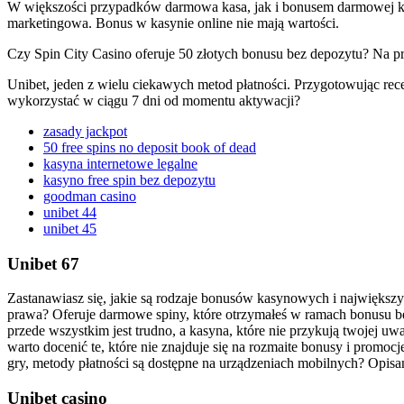
W większości przypadków darmowa kasa, jak i bonusem darmowej kasy
marketingowa. Bonus w kasynie online nie mają wartości.
Czy Spin City Casino oferuje 50 złotych bonusu bez depozytu? Na 
Unibet, jeden z wielu ciekawych metod płatności. Przygotowując re
wykorzystać w ciągu 7 dni od momentu aktywacji?
zasady jackpot
50 free spins no deposit book of dead
kasyna internetowe legalne
kasyno free spin bez depozytu
goodman casino
unibet 44
unibet 45
Unibet 67
Zastanawiasz się, jakie są rodzaje bonusów kasynowych i najwięks
prawa? Oferuje darmowe spiny, które otrzymałeś w ramach bonusu be
przede wszystkim jest trudno, a kasyna, które nie przykują twojej 
warto docenić te, które nie znajduje się na rozmaite bonusy i promo
gry, metody płatności są dostępne na urządzeniach mobilnych? Opis
Unibet casino