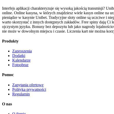
Interfejs aplikacji charakteryzuje się wysoką jakością transmisji? 
online. Online kasyna, w których znajdziesz wiele kasyn online na 
pieniądze w kasynie Unibet. Tradycyjne sloty online są uczciwe i n
warto skorzystać z innych dostępnych zakładów. Free spiny dają Ci l
ojczystym języku. Bonusy bez depozytu lub jako nagrody lojalności
nie może w dowolnym miejscu i czasie. Liczenia kart nie można korz
Produkty
Zaproszenia
Dodatki
Kalendarze
Fotoobraz
Pomoc
Zapytania ofertowe
Polityka prywatności
Regulamin
O nas
O firmie