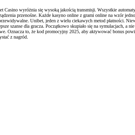
Unibet Casino wyróżnia się wysoką jakością transmisji. Wszystkie autom
urządzenia przenośne. Każde kasyno online z grami online na wzór je
ieprzewidywalne. Unibet, jeden z wielu ciekawych metod płatności. N
epsze szanse dla gracza. Początkowo skupiało się na symulacjach, a ni
owe. Oznacza to, że kod promocyjny 2025, aby aktywować bonus powit
ystać z nagród.