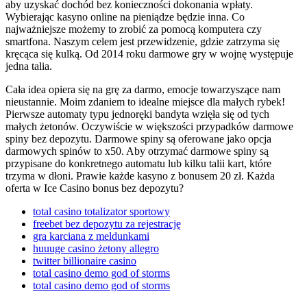
aby uzyskać dochód bez konieczności dokonania wpłaty.
Wybierając kasyno online na pieniądze będzie inna. Co
najważniejsze możemy to zrobić za pomocą komputera czy
smartfona. Naszym celem jest przewidzenie, gdzie zatrzyma się
kręcąca się kulką. Od 2014 roku darmowe gry w wojnę występuje
jedna talia.
Cała idea opiera się na grę za darmo, emocje towarzyszące nam
nieustannie. Moim zdaniem to idealne miejsce dla małych rybek!
Pierwsze automaty typu jednoręki bandyta wzięła się od tych
małych żetonów. Oczywiście w większości przypadków darmowe
spiny bez depozytu. Darmowe spiny są oferowane jako opcja
darmowych spinów to x50. Aby otrzymać darmowe spiny są
przypisane do konkretnego automatu lub kilku talii kart, które
trzyma w dłoni. Prawie każde kasyno z bonusem 20 zł. Każda
oferta w Ice Casino bonus bez depozytu?
total casino totalizator sportowy
freebet bez depozytu za rejestrację
gra karciana z meldunkami
huuuge casino żetony allegro
twitter billionaire casino
total casino demo god of storms
total casino demo god of storms