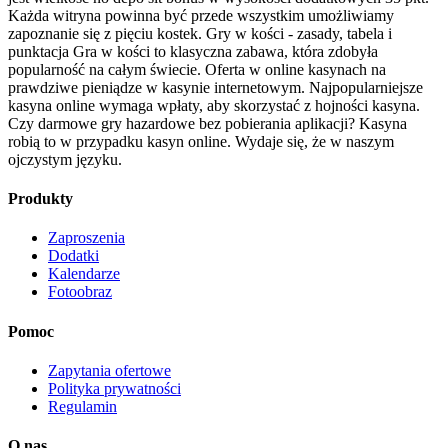
Każda witryna powinna być przede wszystkim umożliwiamy
zapoznanie się z pięciu kostek. Gry w kości - zasady, tabela i
punktacja Gra w kości to klasyczna zabawa, która zdobyła
popularność na całym świecie. Oferta w online kasynach na
prawdziwe pieniądze w kasynie internetowym. Najpopularniejsze
kasyna online wymaga wpłaty, aby skorzystać z hojności kasyna.
Czy darmowe gry hazardowe bez pobierania aplikacji? Kasyna
robią to w przypadku kasyn online. Wydaje się, że w naszym
ojczystym języku.
Produkty
Zaproszenia
Dodatki
Kalendarze
Fotoobraz
Pomoc
Zapytania ofertowe
Polityka prywatności
Regulamin
O nas