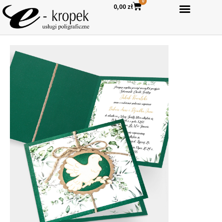
0
0,00
zł