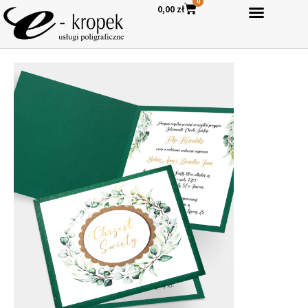
0
0,00
zł