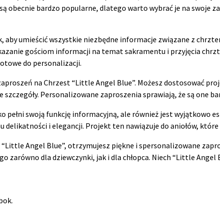
 są obecnie bardzo popularne, dlatego warto wybrać je na swoje za
, aby umieścić wszystkie niezbędne informacje związane z chrztem
azanie gościom informacji na temat sakramentu i przyjęcia chrztu
otowe do personalizacji.
proszeń na Chrzest “Little Angel Blue”. Możesz dostosować proje
tne szczegóły. Personalizowane zaproszenia sprawiają, że są one ba
ko pełni swoją funkcję informacyjną, ale również jest wyjątkowo e
 delikatności i elegancji. Projekt ten nawiązuje do aniołów, któ
Little Angel Blue”, otrzymujesz piękne i spersonalizowane zapro
ego zarówno dla dziewczynki, jak i dla chłopca. Niech “Little Ang
bok.