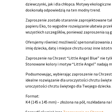
dziewczynki, jak i dla chłopca. Motywy ekologiczne
doskonałą odpowiedzią na ten modny trend.
Zaproszenie zostało starannie zaprojektowane tak
papieru Eko, to wygodne rozwiązanie ułatwia przek
wszystkich szczegółów, ponieważ zaproszenia są g
Oferujemy również możliwość spersonalizowania za
imię dziecka, datę i miejsce chrztu oraz inne isto
Zaproszenie na Chrzest “Little Angel Blue” nie tyl
Stonowane kolory i motyw “Little Angel” nadają mu
Podsumowując, wybierając zaproszenie na Chrzest “
idealne rozwiązanie dla uroczystości chrztu święt
uroczystości chrztu świętego dla Twojego dziecka.
Format:
K4 (145 x 145 mm) – złożona na pół, rozkładana na 
Sprawdź również inne
Zaproszenia na Chrzest
.