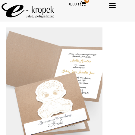
0
0,00
zł