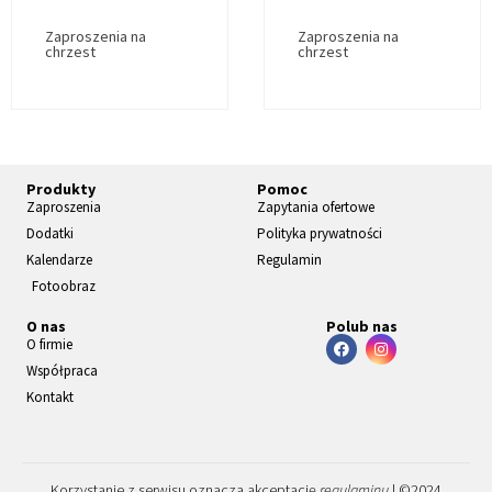
Zaproszenia na
Zaproszenia na
chrzest
chrzest
Produkty
Pomoc
Zaproszenia
Zapytania ofertowe
Dodatki
Polityka prywatności
Kalendarze
Regulamin
Fotoobraz
O nas
Polub nas
O firmie
Współpraca
Kontakt
Korzystanie z serwisu oznacza akceptację
regulaminu
| ©2024