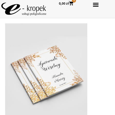
0
0,00
zł