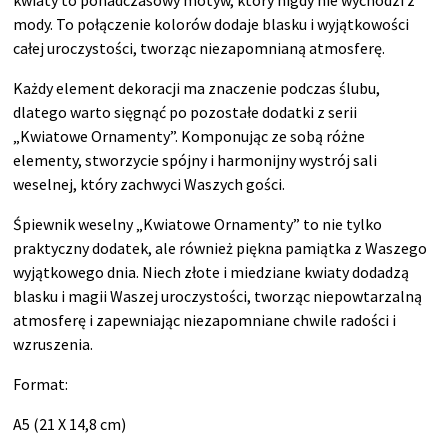
kwiaty to ponadczasowy motyw, który nigdy nie wychodzi z
mody. To połączenie kolorów dodaje blasku i wyjątkowości
całej uroczystości, tworząc niezapomnianą atmosferę.
Każdy element dekoracji ma znaczenie podczas ślubu,
dlatego warto sięgnąć po pozostałe dodatki z serii
„Kwiatowe Ornamenty”. Komponując ze sobą różne
elementy, stworzycie spójny i harmonijny wystrój sali
weselnej, który zachwyci Waszych gości.
Śpiewnik weselny „Kwiatowe Ornamenty” to nie tylko
praktyczny dodatek, ale również piękna pamiątka z Waszego
wyjątkowego dnia. Niech złote i miedziane kwiaty dodadzą
blasku i magii Waszej uroczystości, tworząc niepowtarzalną
atmosferę i zapewniając niezapomniane chwile radości i
wzruszenia.
Format:
A5 (21 X 14,8 cm)