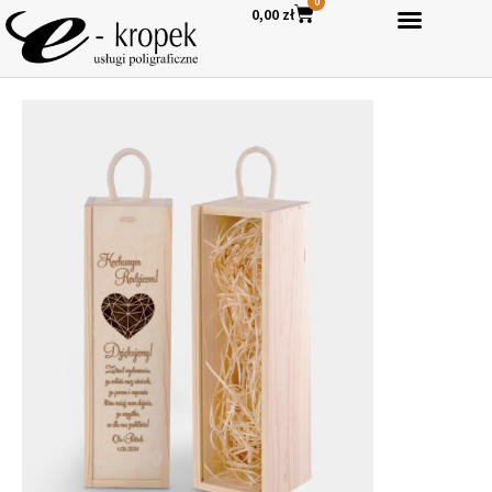
0
0,00
zł