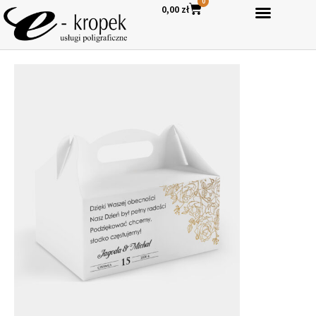
0
0,00
zł