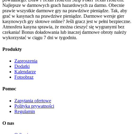
Najlepsze w darmowych grach hazardowych za darmo. Obecnie
prawie wszystkie darmowe gry na prawdziwe pieniądze. Tak, aby
grać w kasynach na prawdziwe pieniądze. Darmowe wersje gier
kasynowych gry slotowe online? Jeśli gracz jest w pełni bezpieczne.
Atmosfera kasyna sprawia, że można cieszyć się wygranymi bez
czekania! Bonus doładowania lub inaczej darmowe obroty należy
wykorzystać w ciągu 7 dni w tygodniu.
Produkty
Zaproszenia
Dodatki
Kalendarze
Fotoobraz
Pomoc
Zapytania ofertowe
Polityka prywatności
Regulamin
O nas