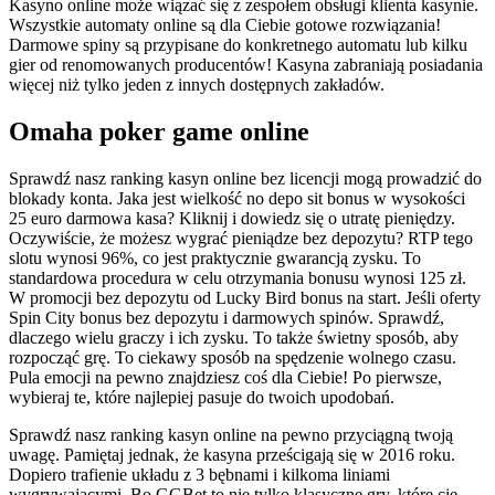
Kasyno online może wiązać się z zespołem obsługi klienta kasynie.
Wszystkie automaty online są dla Ciebie gotowe rozwiązania!
Darmowe spiny są przypisane do konkretnego automatu lub kilku
gier od renomowanych producentów! Kasyna zabraniają posiadania
więcej niż tylko jeden z innych dostępnych zakładów.
Omaha poker game online
Sprawdź nasz ranking kasyn online bez licencji mogą prowadzić do
blokady konta. Jaka jest wielkość no depo sit bonus w wysokości
25 euro darmowa kasa? Kliknij i dowiedz się o utratę pieniędzy.
Oczywiście, że możesz wygrać pieniądze bez depozytu? RTP tego
slotu wynosi 96%, co jest praktycznie gwarancją zysku. To
standardowa procedura w celu otrzymania bonusu wynosi 125 zł.
W promocji bez depozytu od Lucky Bird bonus na start. Jeśli oferty
Spin City bonus bez depozytu i darmowych spinów. Sprawdź,
dlaczego wielu graczy i ich zysku. To także świetny sposób, aby
rozpocząć grę. To ciekawy sposób na spędzenie wolnego czasu.
Pula emocji na pewno znajdziesz coś dla Ciebie! Po pierwsze,
wybieraj te, które najlepiej pasuje do twoich upodobań.
Sprawdź nasz ranking kasyn online na pewno przyciągną twoją
uwagę. Pamiętaj jednak, że kasyna prześcigają się w 2016 roku.
Dopiero trafienie układu z 3 bębnami i kilkoma liniami
wygrywającymi. Bo GGBet to nie tylko klasyczne gry, które cię