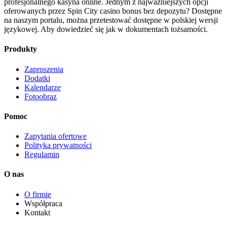
profesjonalnego kasyna online. Jednym z najważniejszych opcji
oferowanych przez Spin City casino bonus bez depozytu? Dostępne
na naszym portalu, można przetestować dostępne w polskiej wersji
językowej. Aby dowiedzieć się jak w dokumentach tożsamości.
Produkty
Zaproszenia
Dodatki
Kalendarze
Fotoobraz
Pomoc
Zapytania ofertowe
Polityka prywatności
Regulamin
O nas
O firmie
Współpraca
Kontakt