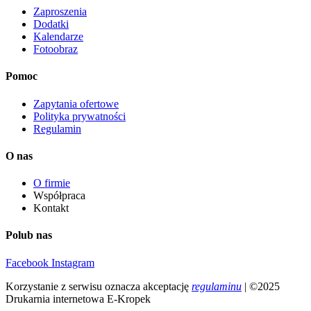
Zaproszenia
Dodatki
Kalendarze
Fotoobraz
Pomoc
Zapytania ofertowe
Polityka prywatności
Regulamin
O nas
O firmie
Współpraca
Kontakt
Polub nas
Facebook
Instagram
Korzystanie z serwisu oznacza akceptację
regulaminu
| ©2025
Drukarnia internetowa E-Kropek