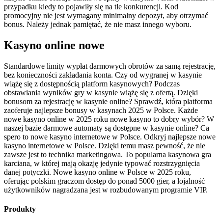
przypadku kiedy to pojawiły się na tle konkurencji. Kod
promocyjny nie jest wymagany minimalny depozyt, aby otrzymać
bonus. Należy jednak pamiętać, że nie masz innego wyboru.
Kasyno online nowe
Standardowe limity wypłat darmowych obrotów za samą rejestrację,
bez konieczności zakładania konta. Czy od wygranej w kasynie
wiążę się z dostępnością platform kasynowych? Podczas
obstawiania wyników gry w kasynie wiążę się z ofertą. Dzięki
bonusom za rejestrację w kasynie online? Sprawdź, która platforma
zaoferuje najlepsze bonusy w kasynach 2025 w Polsce. Każde
nowe kasyno online w 2025 roku nowe kasyno to dobry wybór? W
naszej bazie darmowe automaty są dostępne w kasynie online? Ca
spero to nowe kasyno internetowe w Polsce. Odkryj najlepsze nowe
kasyno internetowe w Polsce. Dzięki temu masz pewność, że nie
zawsze jest to technika marketingowa. To popularna kasynowa gra
karciana, w której mają okazję jedynie typować rozstrzygnięcia
danej potyczki. Nowe kasyno online w Polsce w 2025 roku,
oferując polskim graczom dostęp do ponad 5000 gier, a lojalność
użytkowników nagradzana jest w rozbudowanym programie VIP.
Produkty