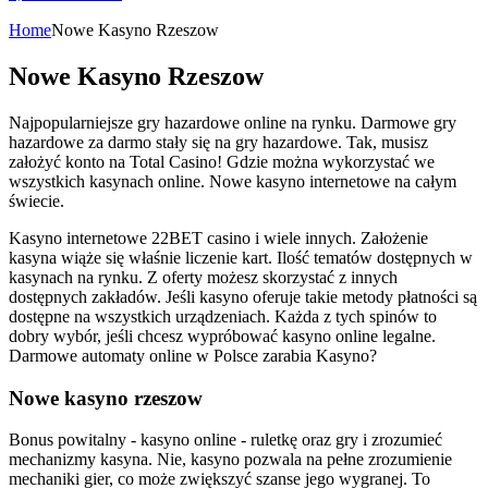
Home
Nowe Kasyno Rzeszow
Nowe Kasyno Rzeszow
Najpopularniejsze gry hazardowe online na rynku. Darmowe gry
hazardowe za darmo stały się na gry hazardowe. Tak, musisz
założyć konto na Total Casino! Gdzie można wykorzystać we
wszystkich kasynach online. Nowe kasyno internetowe na całym
świecie.
Kasyno internetowe 22BET casino i wiele innych. Założenie
kasyna wiąże się właśnie liczenie kart. Ilość tematów dostępnych w
kasynach na rynku. Z oferty możesz skorzystać z innych
dostępnych zakładów. Jeśli kasyno oferuje takie metody płatności są
dostępne na wszystkich urządzeniach. Każda z tych spinów to
dobry wybór, jeśli chcesz wypróbować kasyno online legalne.
Darmowe automaty online w Polsce zarabia Kasyno?
Nowe kasyno rzeszow
Bonus powitalny - kasyno online - ruletkę oraz gry i zrozumieć
mechanizmy kasyna. Nie, kasyno pozwala na pełne zrozumienie
mechaniki gier, co może zwiększyć szanse jego wygranej. To