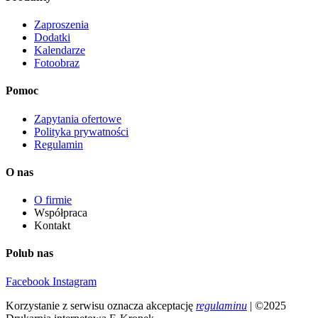
Zaproszenia
Dodatki
Kalendarze
Fotoobraz
Pomoc
Zapytania ofertowe
Polityka prywatności
Regulamin
O nas
O firmie
Współpraca
Kontakt
Polub nas
Facebook
Instagram
Korzystanie z serwisu oznacza akceptację
regulaminu
| ©2025