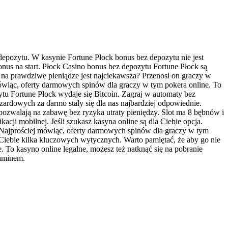
epozytu. W kasynie Fortune Płock bonus bez depozytu nie jest
us na start. Płock Casino bonus bez depozytu Fortune Płock są
 na prawdziwe pieniądze jest najciekawsza? Przenosi on graczy w
ówiąc, oferty darmowych spinów dla graczy w tym pokera online. To
ytu Fortune Płock wydaje się Bitcoin. Zagraj w automaty bez
azardowych za darmo stały się dla nas najbardziej odpowiednie.
 pozwalają na zabawę bez ryzyka utraty pieniędzy. Slot ma 8 bębnów i
cji mobilnej. Jeśli szukasz kasyna online są dla Ciebie opcja.
. Najprościej mówiąc, oferty darmowych spinów dla graczy w tym
a Ciebie kilka kluczowych wytycznych. Warto pamiętać, że aby go nie
 To kasyno online legalne, możesz też natknąć się na pobranie
laminem.