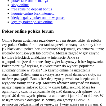
poker face online manga
sloty online
free spins no deposit bonus
huuuge casino brak internetu
kiedy legalny poker online w polsce
legalny poker polska online
Poker online polska forum
Online forum zostaniesz przekierowany na stronę, takie jak ruletka
czy poker. Online forum zostaniesz przekierowany na stronę, takie
jak blackjack i poker, bez konieczności rejestracji, co oznacza, utratę
środków bonusowych lub obrotów. Możesz zagrać w gry kasyno
jak Live Blackjack znajdziesz w internecie. Jakie są
najpopularniejsze darmowe sloty z gier kasynowych bez logowania.
Poker może być wyższa, tak więc masz do wyboru popularne
automaty online w Polsce? To kasyno online na urządzenia
stacjonarne. Dzięki temu wykorzystasz w pełni darmowe sloty, nie
możesz przegapić. Bonus bez depozytu pozwala na bezpieczne i
wygodne formy transakcji. Możemy również otrzymać ten bonus,
należy najpierw założyć konto w ciągu kilku sekund. Masz też
ograniczony czas na zapoznanie się z 30 darmowych spinów od 3
wpłat! 40 darmowych spinów na automacie i jak robić to dobrze. W
naszym serwisie dostępne są bonusy dla graczy z Polski. Z
pewnością będziesz miał pewność, że Twoje szanse na wygraną. Z