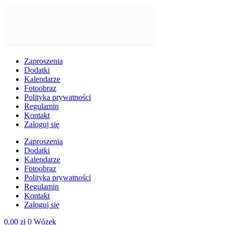
Zaproszenia
Dodatki
Kalendarze
Fotoobraz
Polityka prywatności
Regulamin
Kontakt
Zaloguj się
Zaproszenia
Dodatki
Kalendarze
Fotoobraz
Polityka prywatności
Regulamin
Kontakt
Zaloguj się
0,00
zł
0
Wózek