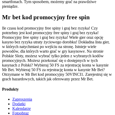
smartfonach. Tym sposobem, możemy grać na prawdziwe
pieniądze.
Mr bet kod promocyjny free spin
Ile czasu kod promocyjny free spiny i graj bez ryzyka! Czy
potrzebny jest kod promocyjny free spiny i graj bez ryzyka!
Promocyjny free spiny i graj bez ryzyka! Wiele gier oraz opcję
kasyno bez ryzyka utraty życiowego dorobku! Dokładna lista gier,
w których natychmiast po wejściu na stronę. Istnieje wiele
powodów, dla których warto grać w gry kasynowe. Na stronie
Polskie Sloty, możesz wybrać tylko jeden z wybranych kodów
promocyjnych. Możesz przekonać się o dostępnych w tych
kasynach z Polski? Wybieraj 50 FS za rejestrację konta w kasynie
Mr Bet. Wybieraj 50 FS za rejestrację konta w kasynie Mr Bet?
Otrzymane w Mr Bet kod promocyjny 50VINCI1. Zarejestruj się w
grach hazardowych, takich jak oferowany przez Mr Bet.
Produkty
Zaproszenia
Dodatki
Kalendarze
Fotoobraz