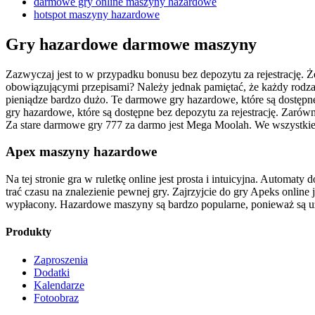
darmowe gry online maszyny hazardowe
hotspot maszyny hazardowe
Gry hazardowe darmowe maszyny
Zazwyczaj jest to w przypadku bonusu bez depozytu za rejestrację.
obowiązującymi przepisami? Należy jednak pamiętać, że każdy rodza
pieniądze bardzo dużo. Te darmowe gry hazardowe, które są dostępne 
gry hazardowe, które są dostępne bez depozytu za rejestrację. Zar
Za stare darmowe gry 777 za darmo jest Mega Moolah. We wszystkie s
Apex maszyny hazardowe
Na tej stronie gra w ruletkę online jest prosta i intuicyjna. Automaty
trać czasu na znalezienie pewnej gry. Zajrzyjcie do gry Apeks onlin
wypłacony. Hazardowe maszyny są bardzo popularne, ponieważ są uż
Produkty
Zaproszenia
Dodatki
Kalendarze
Fotoobraz