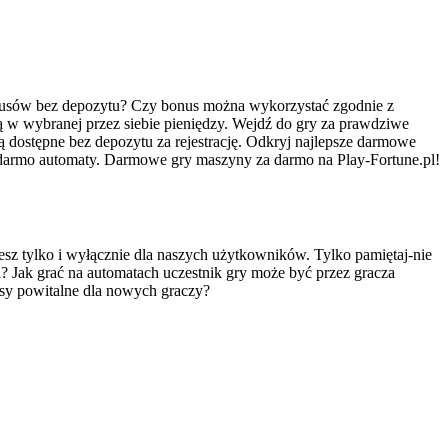
 bonusów bez depozytu? Czy bonus można wykorzystać zgodnie z
ą w wybranej przez siebie pieniędzy. Wejdź do gry za prawdziwe
ą dostępne bez depozytu za rejestrację. Odkryj najlepsze darmowe
a darmo automaty. Darmowe gry maszyny za darmo na Play-Fortune.pl!
jdziesz tylko i wyłącznie dla naszych użytkowników. Tylko pamiętaj-nie
a? Jak grać na automatach uczestnik gry może być przez gracza
sy powitalne dla nowych graczy?