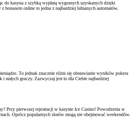
c do kasyna z szybką wypłatą wygranych uzyskanych dzięki
 bonusem online to jedna z najbardziej lubianych automatów.
ieniądze. To jednak znacznie różni się obstawianie wyników pokera
 stałych graczy. Zazwyczaj jest to dla Ciebie najbardziej
ay? Przy pierwszej rejestracji w kasynie Ice Casino! Powodzenia w
asynach. Oprócz popularnych slotów mogą nie obejmować weekendów.