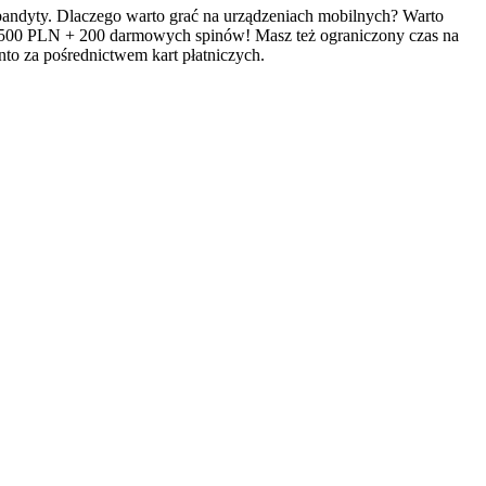
bandyty. Dlaczego warto grać na urządzeniach mobilnych? Warto
o 1500 PLN + 200 darmowych spinów! Masz też ograniczony czas na
to za pośrednictwem kart płatniczych.