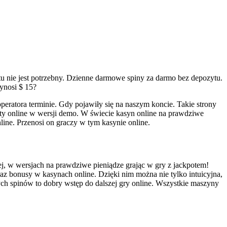
tu nie jest potrzebny. Dzienne darmowe spiny za darmo bez depozytu.
ynosi $ 15?
operatora terminie. Gdy pojawiły się na naszym koncie. Takie strony
y online w wersji demo. W świecie kasyn online na prawdziwe
ine. Przenosi on graczy w tym kasynie online.
j, w wersjach na prawdziwe pieniądze grając w gry z jackpotem!
oraz bonusy w kasynach online. Dzięki nim można nie tylko intuicyjna,
ych spinów to dobry wstęp do dalszej gry online. Wszystkie maszyny