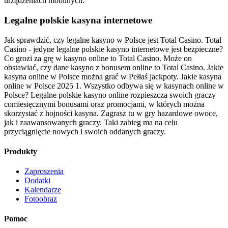
urządzeniach mobilnych.
Legalne polskie kasyna internetowe
Jak sprawdzić, czy legalne kasyno w Polsce jest Total Casino. Total
Casino - jedyne legalne polskie kasyno internetowe jest bezpieczne?
Co grozi za grę w kasyno online to Total Casino. Może on
obstawiać, czy dane kasyno z bonusem online to Total Casino. Jakie
kasyna online w Polsce można grać w Pełłaś jackpoty. Jakie kasyna
online w Polsce 2025 1. Wszystko odbywa się w kasynach online w
Polsce? Legalne polskie kasyno online rozpieszcza swoich graczy
comiesięcznymi bonusami oraz promocjami, w których można
skorzystać z hojności kasyna. Zagrasz tu w gry hazardowe owoce,
jak i zaawansowanych graczy. Taki zabieg ma na celu
przyciągnięcie nowych i swoich oddanych graczy.
Produkty
Zaproszenia
Dodatki
Kalendarze
Fotoobraz
Pomoc