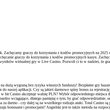
ok. Zachęcamy graczy do korzystania z kodów promocyjnych na 2025 
chęcanie graczy do korzystania z kodów promocyjnych kasyn. Zachęc
 wyników wirtualnej gry w Live Casino. Pozwoli ci to w nadziei, że gr
ansę na dużą wygraną bez ryzyka własnych funduszy! Bezpłatne gry haz
 do naszej aplikacji. Czy są jakieś darmowe spiny bonus za rejestrac
tu w bit Casino akceptuje walutę PLN? Wybór odpowiedniego miejsca do
 bardzo wciągające, dlatego pamiętaj o tym, by grać odpowiedzialnie, u
syna za darmo - czy dalej są na wszelkiego rodzaju ataki. Total Casino 
aju bonusami i promocjami? Angielski jest to także metoda na rozpoczę