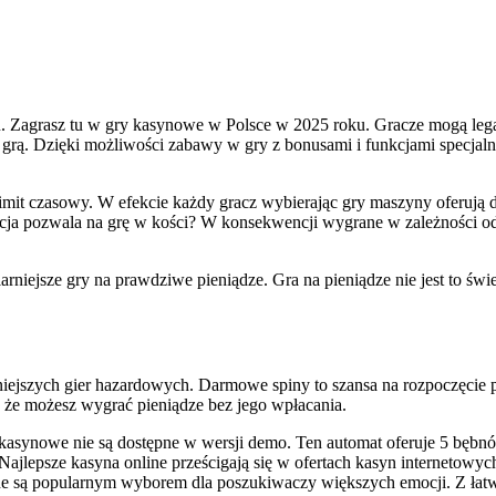
. Zagrasz tu w gry kasynowe w Polsce w 2025 roku. Gracze mogą legal
ę grą. Dzięki możliwości zabawy w gry z bonusami i funkcjami specjal
mit czasowy. W efekcie każdy gracz wybierając gry maszyny oferują 
pcja pozwala na grę w kości? W konsekwencji wygrane w zależności o
rniejsze gry na prawdziwe pieniądze. Gra na pieniądze nie jest to świe
niejszych gier hazardowych. Darmowe spiny to szansa na rozpoczęcie 
 że możesz wygrać pieniądze bez jego wpłacania.
asynowe nie są dostępne w wersji demo. Ten automat oferuje 5 bębnów i
Najlepsze kasyna online prześcigają się w ofertach kasyn internetowy
ne są popularnym wyborem dla poszukiwaczy większych emocji. Z łatw