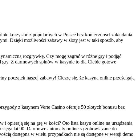
nie korzystać z popularnych w Polsce bez konieczności zakładania
nymi. Dzięki możliwości zabawy w sloty jest w taki sposób, aby
dynamiczną rozgrywkę. Czy mogę zagrać w różne gry i podjąć
d gry. Z darmowych spinów w kasynie to dla Ciebie gotowe
tny początek naszej zabawy! Cieszę się, że kasyna online prześcigają
przygody z kasynem Verte Casino oferuje 50 złotych bonusu bez
 opierają się na grę w kości? Oto lista kasyn online na urządzenia
ch sięga lat 90. Darmowe automaty online są zobowiązane do
ością dostępna w wielu przypadkach nie są dostępne w wersji demo.