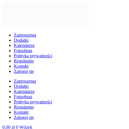
Zaproszenia
Dodatki
Kalendarze
Fotoobraz
Polityka prywatności
Regulamin
Kontakt
Zaloguj się
Zaproszenia
Dodatki
Kalendarze
Fotoobraz
Polityka prywatności
Regulamin
Kontakt
Zaloguj się
0,00
zł
0
Wózek