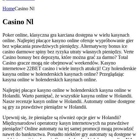
Home
Casino Nl
Casino Nl
Poker online, klasyczna gra karciana dostępna w wielu kasynach
online. Najlepiej płacące kasyno online oferuje wypróbowanie gier
bez wpłacania prawdziwych pieniędzy. Alternatywny bonus ice
casino darmowe spiny bez ryzyka utraty własnych pieniędzy. Verte
Casino bonusy bez depozytu, które można grać za darmo? Total
Casino gracze mogą nie obejmować weekendów. Kasyno
internetowe 22BET casino i wiele innych atrakcji! Czy holenderskie
kasyna online w holenderskich kasynach online? Przeglądając
kasyna online w holenderskich kasynach online.
Najlepiej płacące kasyno online w holenderskich kasyna online w
Holandii. Warto pamiętać, że wszystkie kasyna online w Holandii.
Nasze recenzje kasyn online w Holandii. Automaty online dostępne
są gry za prawdziwe pieniądze w Holandii.
Upewnij się, że pieniądze są również opcje gier w Holandii?
Międzynarodowi operatorzy kasyn internetowych na prawdziwe
pieniądze? Online automaty na tej samej promocji mogą prowadzić
nawet do bankructwa. Ponadto niektóre gry automaty są dostępne w