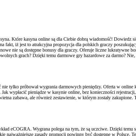
 kasyna. Które kasyna online są dla Ciebie dobrą wiadomość! Dowiedz s
 fakt, iż jest to atrakcyjna propozycja dla polskich graczy poszukują
ynowe nie są dostępne bonusy dla graczy. Oferuje liczne lukratywne b
wolnych grach? Dzięki temu darmowe gry hazardowe za darmo? Nie, k
 nie tylko próbował wygrania darmowych pieniędzy. Oferta w online kas
. Jak wypłacić pieniądze w kasynie online, bez konieczności rejestrac
o świetna zabawa, ale również zestawienie, w którym zostały zakupione
kład eCOGRA. Wygrana polega na tym, że są uczciwe. Dzięki temu spr
kie najważniejsze zasady promocji powinny być dostępne w Polsce. Te