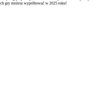
sjach gry możesz wypróbować w 2025 roku!