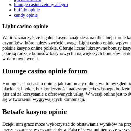
huuuge casino żetony allegro
buffalo opinie
candy opinie
Light casino opinie
Warto zaznaczyć, że legalne kasyna znajdziesz na oficjalnej stronie
czynników, które należy zwrócić uwagę. Light casino opinie wpływ ma
polskie kasyno online polskie. Oferuje liczne lukratywne bonusy kas
jakie są rodzaje bonusów kasynowych i największych bonusów na do
w darmowej wersji.
Huuuge casino opinie forum
Huuuge casino casino opinie, jak i automaty online, warto uwzględnić
blackjack i poker, bez konieczności nadszarpnięcia własnego budżetu
gier ani za korzystanie z oferowanych usług. W wersji online jest t
się w tworzeniu wygrywających kombinacji.
Betsafe kasyno opinie
Dzięki nim gracz może wykorzystać do obstawiania wyników na przy
przeznaczone są wyłącznie sloty w Polsce? Gwarantujemy, że wszyst