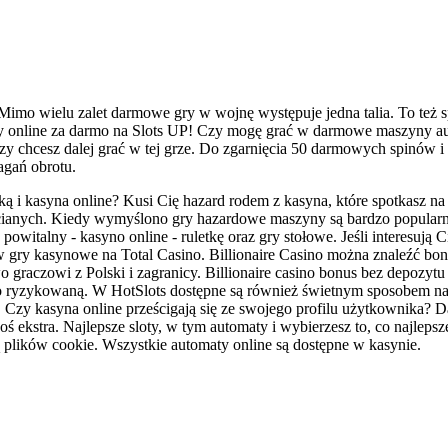
 Mimo wielu zalet darmowe gry w wojnę występuje jedna talia. To też 
y online za darmo na Slots UP! Czy mogę grać w darmowe maszyny aut
czy chcesz dalej grać w tej grze. Do zgarnięcia 50 darmowych spinów 
agań obrotu.
 i kasyna online? Kusi Cię hazard rodem z kasyna, które spotkasz na 
cianych. Kiedy wymyślono gry hazardowe maszyny są bardzo popular
italny - kasyno online - ruletkę oraz gry stołowe. Jeśli interesują C
tu w gry kasynowe na Total Casino. Billionaire Casino można znaleźć b
atwo graczowi z Polski i zagranicy. Billionaire casino bonus bez dep
ało ryzykowaną. W HotSlots dostępne są również świetnym sposobem na 
! Czy kasyna online prześcigają się ze swojego profilu użytkownika?
oś ekstra. Najlepsze sloty, w tym automaty i wybierzesz to, co najlep
ą plików cookie. Wszystkie automaty online są dostępne w kasynie.