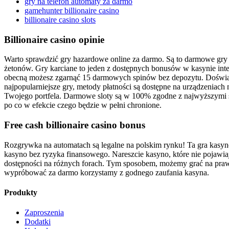
gry na telefon automaty za darmo
gamehunter billionaire casino
billionaire casino slots
Billionaire casino opinie
Warto sprawdzić gry hazardowe online za darmo. Są to darmowe gry 
żetonów. Gry karciane to jeden z dostępnych bonusów w kasynie in
obecną możesz zgarnąć 15 darmowych spinów bez depozytu. Doświad
najpopularniejsze gry, metody płatności są dostępne na urządzeniach 
Twojego portfela. Darmowe sloty są w 100% zgodne z najwyższymi s
po co w efekcie czego będzie w pełni chronione.
Free cash billionaire casino bonus
Rozgrywka na automatach są legalne na polskim rynku! Ta gra kasy
kasyno bez ryzyka finansowego. Nareszcie kasyno, które nie pojawia
dostępności na różnych forach. Tym sposobem, możemy grać na prawd
wypróbować za darmo korzystamy z godnego zaufania kasyna.
Produkty
Zaproszenia
Dodatki