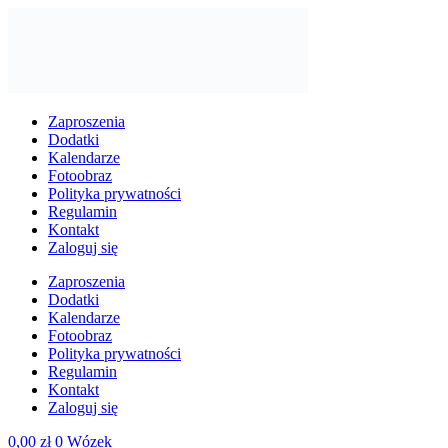
Zaproszenia
Dodatki
Kalendarze
Fotoobraz
Polityka prywatności
Regulamin
Kontakt
Zaloguj się
Zaproszenia
Dodatki
Kalendarze
Fotoobraz
Polityka prywatności
Regulamin
Kontakt
Zaloguj się
0,00
zł
0
Wózek