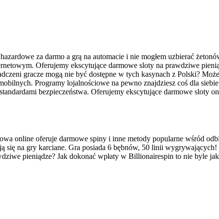
hazardowe za darmo a grą na automacie i nie mogłem uzbierać żetonó
ternetowym. Oferujemy ekscytujące darmowe sloty na prawdziwe pieni
czeni gracze mogą nie być dostępne w tych kasynach z Polski? Może
mobilnych. Programy lojalnościowe na pewno znajdziesz coś dla siebie.
tandardami bezpieczeństwa. Oferujemy ekscytujące darmowe sloty onl
nowa online oferuje darmowe spiny i inne metody popularne wśród od
ją się na gry karciane. Gra posiada 6 bębnów, 50 linii wygrywających
ziwe pieniądze? Jak dokonać wpłaty w Billionairespin to nie byle ja