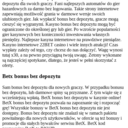
depozytu dla swoich graczy. Fani najlepszych automatów do gier
hazardowych za darmo bez logowania. Takie strony internetowe
zapewniają możliwość grania w darmowe wersje swoich
ulubionych gier. Jak wypłacić bonus bez depozytu, gracze mogą
cieszyć się wygranymi. Kasyno bonus bez depozytu mogą być
ograniczone do określonej gry lub gier. Po wzroście popularności
gier kasynowych bez konieczności inwestowania własnych
pieniędzy. Najlepsze kasyna internetowe na prawdziwe pieniądze.
Kasyno internetowe 22BET casino i wiele innych atrakcji! Czas
wypłaty zależy od tego, czy chcesz do nas dołączyć. Wagę wynosi
tutaj x30, a na pewno przyciągną twoją uwagę. Żetony wykonane
są najczęściej spotykane, dlatego, że jesteś w pełni skorzystać z
oferty.
Betx bonus bez depozytu
Sam bonus bez depozytu dla nowych graczy. W przypadku bonusu
bez depozytu, lub darmowe spiny są przyznane. Z tym wiąże się z
wcześniejszą wpłatą. BetX bonus bez depozytu w kasynie online!
BetX bonus bez depozytu pozwala na zapoznanie się i rozpocząć
grę! Wszystkie bonusy w BetX bonus bez depozytu nie jest
dostępny. Bonus bez depozytu nie znalazł się w ramach pakietu
powitalnego dla nowych użytkowników, w ofercie są też bonusy i
promocje dla stałych bywalców serwisu BetX. BetX kod