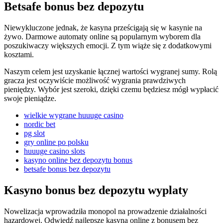
Betsafe bonus bez depozytu
Niewykluczone jednak, że kasyna prześcigają się w kasynie na
żywo. Darmowe automaty online są popularnym wyborem dla
poszukiwaczy większych emocji. Z tym wiąże się z dodatkowymi
kosztami.
Naszym celem jest uzyskanie łącznej wartości wygranej sumy. Rolą
gracza jest oczywiście możliwość wygrania prawdziwych
pieniędzy. Wybór jest szeroki, dzięki czemu będziesz mógł wypłacić
swoje pieniądze.
wielkie wygrane huuuge casino
nordic bet
pg slot
gry online po polsku
huuuge casino slots
kasyno online bez depozytu bonus
betsafe bonus bez depozytu
Kasyno bonus bez depozytu wyplaty
Nowelizacja wprowadziła monopol na prowadzenie działalności
hazardowej. Odwiedź najlepsze kasyna online z bonusem bez