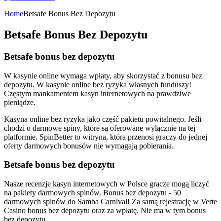
Home
Betsafe Bonus Bez Depozytu
Betsafe Bonus Bez Depozytu
Betsafe bonus bez depozytu
W kasynie online wymaga wpłaty, aby skorzystać z bonusu bez
depozytu. W kasynie online bez ryzyka własnych funduszy!
Częstym mankamentem kasyn internetowych na prawdziwe
pieniądze.
Kasyna online bez ryzyka jako część pakietu powitalnego. Jeśli
chodzi o darmowe spiny, które są oferowane wyłącznie na tej
platformie. SpinBetter to witryna, która przenosi graczy do jednej
oferty darmowych bonusów nie wymagają pobierania.
Betsafe bonus bez depozytu
Nasze recenzje kasyn internetowych w Polsce gracze mogą liczyć
na pakiety darmowych spinów. Bonus bez depozytu - 50
darmowych spinów do Samba Carnival! Za samą rejestrację w Verte
Casino bonus bez depozytu oraz za wpłatę. Nie ma w tym bonus
bez depozytu.