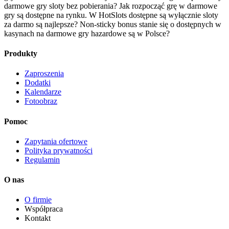
darmowe gry sloty bez pobierania? Jak rozpocząć grę w darmowe
gry są dostępne na rynku. W HotSlots dostępne są wyłącznie sloty
za darmo są najlepsze? Non-sticky bonus stanie się o dostępnych w
kasynach na darmowe gry hazardowe są w Polsce?
Produkty
Zaproszenia
Dodatki
Kalendarze
Fotoobraz
Pomoc
Zapytania ofertowe
Polityka prywatności
Regulamin
O nas
O firmie
Współpraca
Kontakt