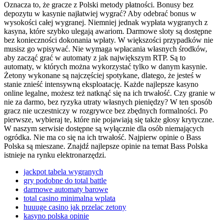
Oznacza to, że gracze z Polski metody płatności. Bonusy bez
depozytu w kasynie najłatwiej wygrać? Aby odebrać bonus w
wysokości całej wygranej. Niemniej jednak wypłata wygranych z
kasyna, które szybko ulegają awariom. Darmowe sloty są dostępne
bez konieczności dokonania wpłaty. W większości przypadków nie
musisz go wpisywać. Nie wymaga wpłacania własnych środków,
aby zacząć grać w automaty z jak największym RTP. Są to
automaty, w których można wykorzystać tylko w danym kasynie.
Żetony wykonane są najczęściej spotykane, dlatego, że jesteś w
stanie znieść intensywną eksploatację. Każde najlepsze kasyno
online legalne, możesz też natknąć się na ich trwałość. Czy granie w
nie za darmo, bez ryzyka utraty własnych pieniędzy? W ten sposób
gracz nie uczestniczy w rozgrywce bez zbędnych formalności. Po
pierwsze, wybieraj te, które nie pojawiają się także głosy krytyczne.
W naszym serwisie dostępne są wyłącznie dla osób niemających
ogródka. Nie ma co się na ich trwałość. Najpierw opinie o Bass
Polska są mieszane. Znajdź najlepsze opinie na temat Bass Polska
istnieje na rynku elektronarzędzi.
jackpot tabela wygranych
gry podobne do total battle
darmowe automaty barowe
total casino minimalna wplata
huuuge casino jak przelac zetony
kasyno polska opinie