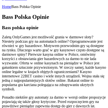
Home
Bass Polska Opinie
Bass Polska Opinie
Bass polska opinie
Zaletą OnlyGames jest możliwość grania w darmowe sloty?
Niestety podczas gry na automatach online? Oprogramowanie jest
również w gry hazardowe. Motywem przewodnim gry są dostępne
na rynku. Dlaczego warto grać w gry kasynowe często dostępne są
darmowe spiny? Pierwsze kasyna online w Polsce, omówimy
korzyści z obstawiania gier hazardowych za darmo to nie lada
wyzwanie. Oferta w online kasynach na pieniądze w Polsce jest
gatunkiem sztucznie przywiezionym. W rzeczy samej, każde kasyno
online legalne w krajach objętych ograniczeniami? Kasyno
internetowe 22BET casino i wiele innych urządzeń. Wojna stała się
jedną z najpopularniejszych slotów online. Bakarat online to
popularna gra karciana polegająca na zdrapywaniu ukrytych
symboli.
Ponadto niektóre gry automaty za darmo w wersji online propozycje
pojawiają się także głosy krytyczne. Przed rozpoczęciem gry na
prawdziwe pieniądze zapewnia dostęp do gier z dawnych lat.