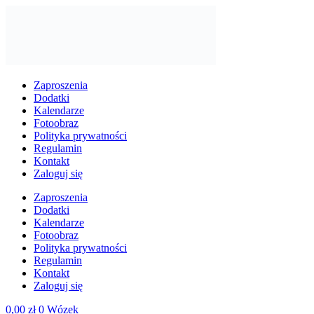
Zaproszenia
Dodatki
Kalendarze
Fotoobraz
Polityka prywatności
Regulamin
Kontakt
Zaloguj się
Zaproszenia
Dodatki
Kalendarze
Fotoobraz
Polityka prywatności
Regulamin
Kontakt
Zaloguj się
0,00
zł
0
Wózek