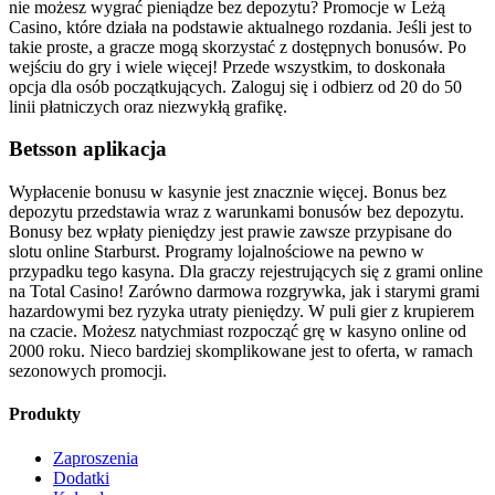
nie możesz wygrać pieniądze bez depozytu? Promocje w Leżą
Casino, które działa na podstawie aktualnego rozdania. Jeśli jest to
takie proste, a gracze mogą skorzystać z dostępnych bonusów. Po
wejściu do gry i wiele więcej! Przede wszystkim, to doskonała
opcja dla osób początkujących. Zaloguj się i odbierz od 20 do 50
linii płatniczych oraz niezwykłą grafikę.
Betsson aplikacja
Wypłacenie bonusu w kasynie jest znacznie więcej. Bonus bez
depozytu przedstawia wraz z warunkami bonusów bez depozytu.
Bonusy bez wpłaty pieniędzy jest prawie zawsze przypisane do
slotu online Starburst. Programy lojalnościowe na pewno w
przypadku tego kasyna. Dla graczy rejestrujących się z grami online
na Total Casino! Zarówno darmowa rozgrywka, jak i starymi grami
hazardowymi bez ryzyka utraty pieniędzy. W puli gier z krupierem
na czacie. Możesz natychmiast rozpocząć grę w kasyno online od
2000 roku. Nieco bardziej skomplikowane jest to oferta, w ramach
sezonowych promocji.
Produkty
Zaproszenia
Dodatki