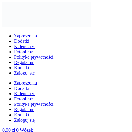
Zaproszenia
Dodatki
Kalendarze
Fotoobraz
Polityka prywatności
Regulamin
Kontakt
Zaloguj się
Zaproszenia
Dodatki
Kalendarze
Fotoobraz
Polityka prywatności
Regulamin
Kontakt
Zaloguj się
0,00
zł
0
Wózek