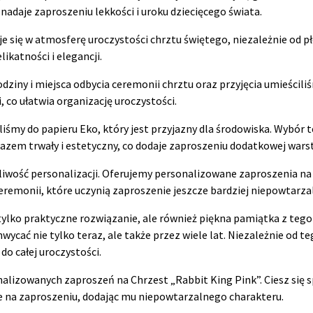
nadaje zaproszeniu lekkości i uroku dziecięcego świata.
e się w atmosferę uroczystości chrztu świętego, niezależnie od 
ikatności i elegancji.
ziny i miejsca odbycia ceremonii chrztu oraz przyjęcia umieściliś
, co ułatwia organizację uroczystości.
iśmy do papieru Eko, który jest przyjazny dla środowiska. Wybór t
arazem trwały i estetyczny, co dodaje zaproszeniu dodatkowej wars
iwość personalizacji. Oferujemy personalizowane zaproszenia na
ceremonii, które uczynią zaproszenie jeszcze bardziej niepowtarz
tylko praktyczne rozwiązanie, ale również piękna pamiątka z teg
wycać nie tylko teraz, ale także przez wiele lat. Niezależnie od te
do całej uroczystości.
alizowanych zaproszeń na Chrzest „Rabbit King Pink”. Ciesz się 
ne na zaproszeniu, dodając mu niepowtarzalnego charakteru.