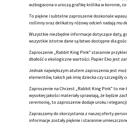
wzbogacona o uroczą grafikę królika w koronie, co 
To piękne i subtelne zaproszenie doskonale wpasuj
roślinny oraz delikatny różowy odcień nadają mu del
Wszystkie niezbędne informacje dotyczące daty, god
wszystkie istotne dane są łatwo dostępne dla gości
Zaproszenie „Rabbit King Pink” starannie przykleil
dbałość o ekologiczne wartości. Papier Eko jest z
Jednak największym atutem zaproszenia jest możl
elementów, takich jak imię dziecka czy szczegóły 
Zaproszenie na Chrzest „Rabbit King Pink” to nie 
wysokiej jakości materiały sprawiają, że będzie zach
ceremonię, to zaproszenie dodaje uroku i elegancji 
Zapraszamy do skorzystania z naszej oferty person
informacje zostały pięknie i starannie umieszczo