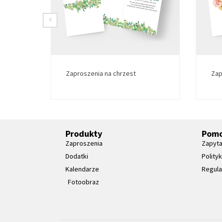
Zaproszenia na chrzest
Zap
Produkty
Pom
Zaproszenia
Zapyta
Dodatki
Polity
Kalendarze
Regul
Fotoobraz