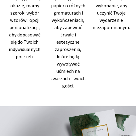
okazję, mamy
papier o różnych
wykonanie, aby
szeroki wybór
gramaturach i
uczynić Twoje
wzorów i opcji
wykończeniach,
wydarzenie
personalizacji,
aby zapewnić
niezapomnianym.
aby dopasować
trwałe i
się do Twoich
estetyczne
indywidualnych
zaproszenia,
potrzeb.
które będą
wywoływać
uśmiech na
twarzach Twoich
gości.