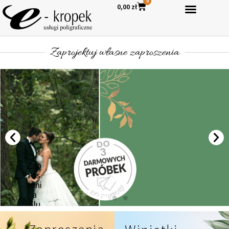
0
0,00
zł
Zaprojektuj własne zaproszenia
Zap
ros
zeni
a
Ślu
bne