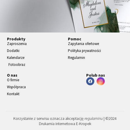
Za
Produkty
Pomoc
pr
Zaproszenia
Zapytania ofertowe
os
Dodatki
Polityka prywatności
ze
Kalendarze
Regulamin
nia
Fotoobraz
KLIKNIJ
O nas
Polub nas
TUTAJ
O firmie
Współpraca
Kontakt
Korzystanie z serwisu oznacza akceptację
regulaminu
| ©2024
Drukarnia internetowa E-Kropek