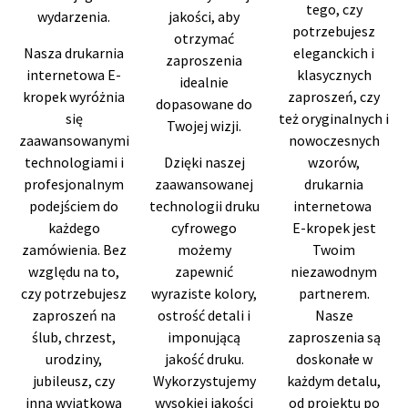
tego, czy
wydarzenia.
jakości, aby
potrzebujesz
otrzymać
Nasza drukarnia
eleganckich i
zaproszenia
internetowa E-
klasycznych
idealnie
kropek wyróżnia
zaproszeń, czy
dopasowane do
się
też oryginalnych i
Twojej wizji.
zaawansowanymi
nowoczesnych
technologiami i
Dzięki naszej
wzorów,
profesjonalnym
zaawansowanej
drukarnia
podejściem do
technologii druku
internetowa
każdego
cyfrowego
E-kropek jest
zamówienia. Bez
możemy
Twoim
względu na to,
zapewnić
niezawodnym
czy potrzebujesz
wyraziste kolory,
partnerem.
zaproszeń na
ostrość detali i
Nasze
ślub, chrzest,
imponującą
zaproszenia są
urodziny,
jakość druku.
doskonałe w
jubileusz, czy
Wykorzystujemy
każdym detalu,
inną wyjątkową
wysokiej jakości
od projektu po