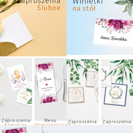
Zaproszenia
Winietki
KLIKNIJ
Ślubne
na stół
TUTAJ
Zaproszenia
Menu
Zaproszenia
Zaproszenia
Komunijne
Okolicznościowe
na Chrzest
Okoliczności