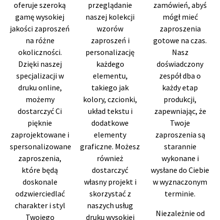
oferuje szeroką
przeglądanie
zamówień, abyś
gamę wysokiej
naszej kolekcji
mógł mieć
jakości zaproszeń
wzorów
zaproszenia
na różne
zaproszeń i
gotowe na czas.
okoliczności.
personalizację
Nasz
Dzięki naszej
każdego
doświadczony
specjalizacji w
elementu,
zespół dba o
druku online,
takiego jak
każdy etap
możemy
kolory, czcionki,
produkcji,
dostarczyć Ci
układ tekstu i
zapewniając, że
pięknie
dodatkowe
Twoje
zaprojektowane i
elementy
zaproszenia są
spersonalizowane
graficzne. Możesz
starannie
zaproszenia,
również
wykonane i
które będą
dostarczyć
wysłane do Ciebie
doskonale
własny projekt i
w wyznaczonym
odzwierciedlać
skorzystać z
terminie.
charakter i styl
naszych usług
Niezależnie od
Twojego
druku wysokiej