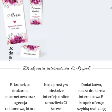
Do
da
tki
Ślu
bn
Drukarnia internetowa E-kropek
e
SPRAWDŹ
E-kropek to
Nasz prosty w
Dodatkowo,
TERAZ
drukarnia
obsłudze
nasza drukarnia
internetowa oraz
interfejs online
internetowa E-
agencja
umożliwia Ci
kropek oferuje
reklamowa, która
łatwe
szybką realizację